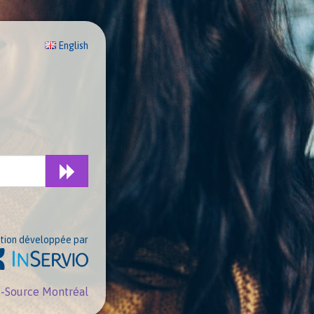
English
tion développée par
ri-Source Montréal